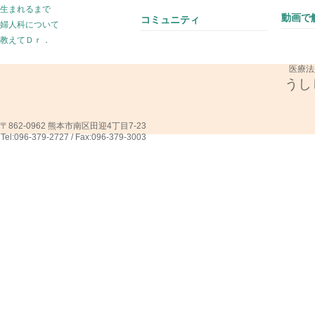
生まれるまで
動画で解
コミュニティ
婦人科について
教えてＤｒ．
医療法
うし
〒862-0962 熊本市南区田迎4丁目7-23
Tel:096-379-2727 / Fax:096-379-3003